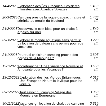
14/4/2025
Exploration des Îles Grecques: Croisières
1 453
Intimistes avec Atlantide Voyages
aff.
20/3/2025
Camping près de la roque-gageac : nature et
1 486
sérénité au moulin du bleufond
aff.
24/2/2025
Découvrez le coin idéal pour un chalet à
1 540
argelès sur mer
aff.
09/3/2023
Explorer le monde aquatique sans permis:
3 223
La location de bateau sans permis pour vos
aff.
vacances.
24/1/2023
Pourquoi choisir un camping proche des
3 307
gorges de la Méouges ?
aff.
15/1/2023
Accrobranche : Une Expérience Nouvelle et
3 658
Amusante pour les Vacances !”
aff.
13/12/2022
Exploration des Iles Vierges Britanniques :
4 016
Une Escapade Naturelle Idyllique pour les
aff.
Voileux.
09/12/2022
Tout savoir du camping Village des
3 368
Meuniers en Bourgogne
aff.
30/11/2022
Vacances en location de chalet au camping
3 619