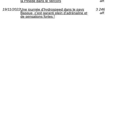
la Pinède dans le Vercors
aff.
19/11/2022
Une journée d'hydrospeed dans le pays
3 246
Basque, c'est garanti plein d'adrénaline et
aff.
de sensations fortes !