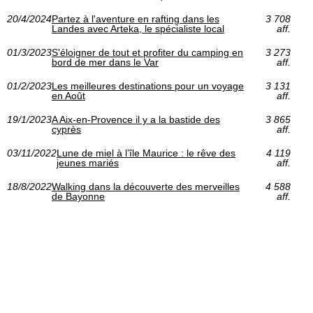
20/4/2024
Partez à l'aventure en rafting dans les
3 708
Landes avec Arteka, le spécialiste local
aff.
01/3/2023
S'éloigner de tout et profiter du camping en
3 273
bord de mer dans le Var
aff.
01/2/2023
Les meilleures destinations pour un voyage
3 131
en Août
aff.
19/1/2023
A Aix-en-Provence il y a la bastide des
3 865
cyprès
aff.
03/11/2022
Lune de miel à l’île Maurice : le rêve des
4 119
jeunes mariés
aff.
18/8/2022
Walking dans la découverte des merveilles
4 588
de Bayonne
aff.