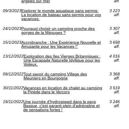
argelès sur mer
aff.
09/3/2023
Explorer le monde aquatique sans permis:
3 223
La location de bateau sans permis pour vos
aff.
vacances.
24/1/2023
Pourquoi choisir un camping proche des
3 307
gorges de la Méouges ?
aff.
15/1/2023
Accrobranche : Une Expérience Nouvelle et
3 658
Amusante pour les Vacances !”
aff.
13/12/2022
Exploration des Iles Vierges Britanniques :
4 016
Une Escapade Naturelle Idyllique pour les
aff.
Voileux.
09/12/2022
Tout savoir du camping Village des
3 368
Meuniers en Bourgogne
aff.
30/11/2022
Vacances en location de chalet au camping
3 619
la Pinède dans le Vercors
aff.
19/11/2022
Une journée d'hydrospeed dans le pays
3 246
Basque, c'est garanti plein d'adrénaline et
aff.
de sensations fortes !