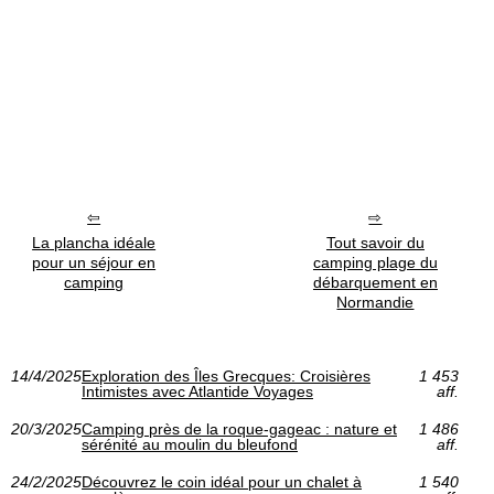
La plancha idéale
Tout savoir du
pour un séjour en
camping plage du
camping
débarquement en
Normandie
14/4/2025
Exploration des Îles Grecques: Croisières
1 453
Intimistes avec Atlantide Voyages
aff.
20/3/2025
Camping près de la roque-gageac : nature et
1 486
sérénité au moulin du bleufond
aff.
24/2/2025
Découvrez le coin idéal pour un chalet à
1 540