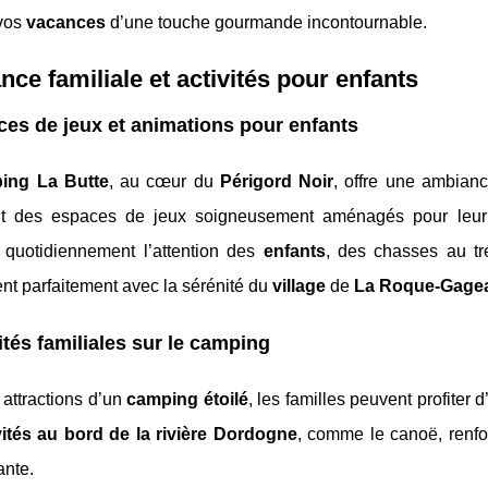
vos
vacances
d’une touche gourmande incontournable.
ce familiale et activités pour enfants
es de jeux et animations pour enfants
ing La Butte
, au cœur du
Périgord Noir
, offre une ambianc
nt des espaces de jeux soigneusement aménagés pour leur p
t quotidiennement l’attention des
enfants
, des chasses au trés
nt parfaitement avec la sérénité du
village
de
La Roque-Gage
ités familiales sur le camping
 attractions d’un
camping étoilé
, les familles peuvent profiter 
vités au bord de la rivière Dordogne
, comme le canoë, renfor
ante.