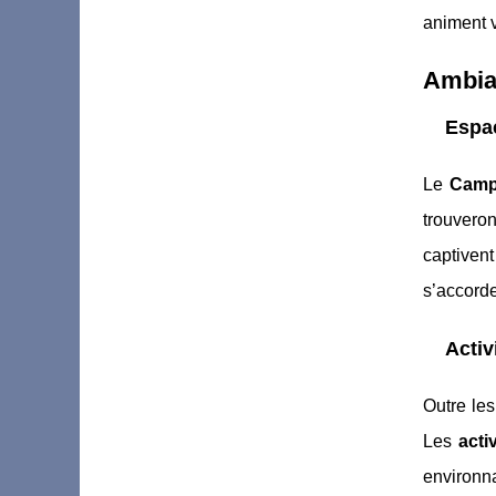
animent 
Ambian
Espac
Le
Camp
trouvero
captiven
s’accorde
Activ
Outre les
Les
acti
environn