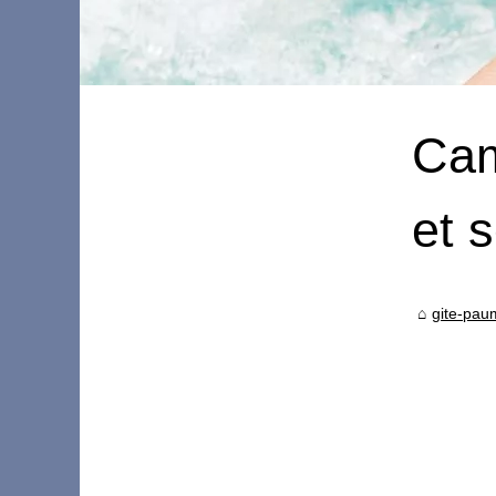
Cam
et 
gite-pau