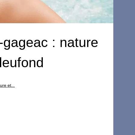
-gageac : nature
bleufond
re et...