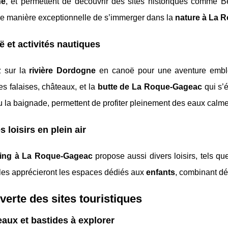
ne
, et permettent de découvrir des sites historiques comme B
ne manière exceptionnelle de s’immerger dans la
nature à La 
 et activités nautiques
 sur la
rivière Dordogne
en canoë pour une aventure embléma
es falaises, châteaux, et la
butte de La Roque-Gageac
qui s’
 la baignade, permettent de profiter pleinement des eaux calmes
s loisirs en plein air
ing à La Roque-Gageac
propose aussi divers loisirs, tels qu
lles apprécieront les espaces dédiés aux
enfants
, combinant dé
erte des sites touristiques
aux et bastides à explorer