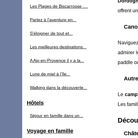
Dordog
Les Plages de Biscarrosse :...
offrent u
Partez à l'aventure en...
Canoë
S'éloigner de tout et...
Naviguez
Les meilleures destinations...
admirer l
A Aix-en-Provence il y a la...
paddle ou
Lune de miel à l’île...
Autre
Walking dans la découverte...
Le
camp
Hôtels
Les fami
Séjour en famille dans un...
Découv
Voyage en famille
Châte