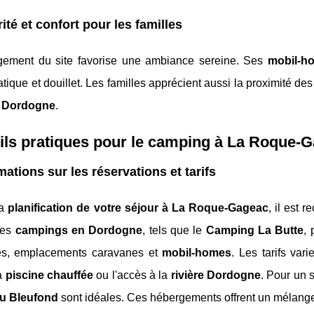
ité et confort pour les familles
ement du site favorise une ambiance sereine. Ses
mobil-h
atique et douillet. Les familles apprécient aussi la proximité de
e Dordogne
.
ils pratiques pour le camping à La Roque-
mations sur les réservations et tarifs
la
planification de votre séjour à La Roque-Gageac
, il est 
Les
campings en Dordogne
, tels que le
Camping La Butte
,
es, emplacements caravanes et
mobil-homes
. Les tarifs var
a
piscine chauffée
ou l'accès à la
rivière Dordogne
. Pour un s
du Bleufond
sont idéales. Ces hébergements offrent un mélange 