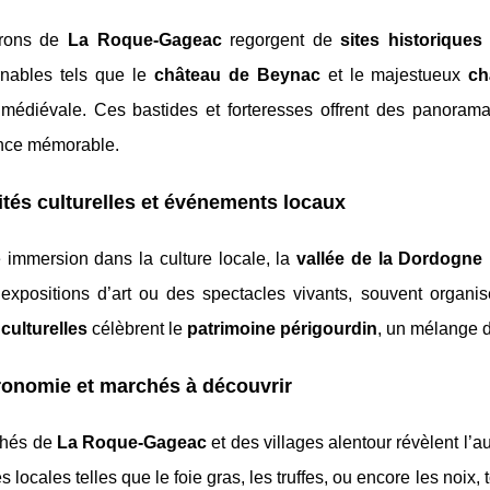
irons de
La Roque-Gageac
regorgent de
sites historiques
rnables tels que le
château de Beynac
et le majestueux
ch
re médiévale. Ces bastides et forteresses offrent des panora
ence mémorable.
ités culturelles et événements locaux
 immersion dans la culture locale, la
vallée de la Dordogne
expositions d’art ou des spectacles vivants, souvent orga
 culturelles
célèbrent le
patrimoine périgourdin
, un mélange d'
ronomie et marchés à découvrir
chés de
La Roque-Gageac
et des villages alentour révèlent l’a
és locales telles que le foie gras, les truffes, ou encore les no