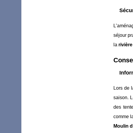
Sécur
L’aménag
séjour pr
la
rivièr
Conse
Infor
Lors de 
saison. 
des tent
comme l
Moulin 