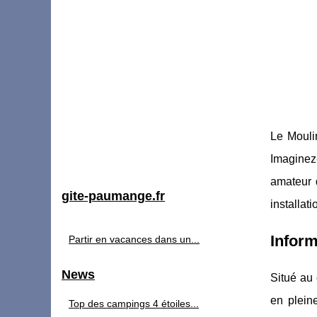
Le Mouli
Imaginez
amateur 
gite-paumange.fr
installat
Inform
Partir en vacances dans un...
News
Situé au 
en plein
Top des campings 4 étoiles...