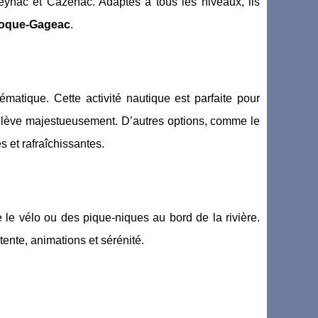
eynac et Cazenac. Adaptés à tous les niveaux, ils
Roque-Gageac
.
tique. Cette activité nautique est parfaite pour
élève majestueusement. D’autres options, comme le
 et rafraîchissantes.
e le vélo ou des pique-niques au bord de la rivière.
tente, animations et sérénité.