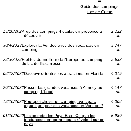
Guide des campings
luxe de Corse
15/10/2024
Top des campings 4 étoiles en provence à
2 222
découvrir
aff.
30/4/2023
Explorer la Vendée avec des vacances en
3 747
camping
aff.
23/3/2023
Profitez du meilleur de l'Europe au camping
3 632
du lac de Biscarrosse
aff.
08/12/2022
Découvrez toutes les attractions en Floride
4 319
aff.
20/10/2022
Passer les grandes vacances à Annecy au
4 147
camping L'Idéal
aff.
13/10/2022
Pourquoi choisir un camping avec parc
4 308
aquatique pour ses vacances en Vendée ?
aff.
01/10/2022
Les secrets des Pays-Bas : Ce que les
5 980
tendances démographiques révèlent sur ce
aff.
pays