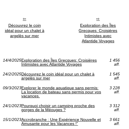
Découvrez le coin
Exploration des Îles
idéal pour un chalet à
Grecques: Croisières
argelès sur mer
Intimistes avec
Atlantide Voyages
14/4/2025
Exploration des Îles Grecques: Croisières
1 456
Intimistes avec Atlantide Voyages
aff.
24/2/2025
Découvrez le coin idéal pour un chalet à
1 545
argelès sur mer
aff.
09/3/2023
Explorer le monde aquatique sans permis:
3 228
La location de bateau sans permis pour vos
aff.
vacances.
24/1/2023
Pourquoi choisir un camping proche des
3 312
gorges de la Méouges ?
aff.
15/1/2023
Accrobranche : Une Expérience Nouvelle et
3 661
Amusante pour les Vacances !”
aff.