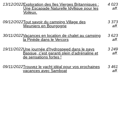
13/12/2022
Exploration des Iles Vierges Britanniques :
4 023
Une Escapade Naturelle Idyllique pour les
aff.
Voileux.
09/12/2022
Tout savoir du camping Village des
3 373
Meuniers en Bourgogne
aff.
30/11/2022
Vacances en location de chalet au camping
3 623
la Pinède dans le Vercors
aff.
19/11/2022
Une journée d'hydrospeed dans le pays
3 249
Basque, c'est garanti plein d'adrénaline et
aff.
de sensations fortes !
09/11/2022
Trouvez le yacht idéal pour vos prochaines
3 461
vacances avec Samboat
aff.