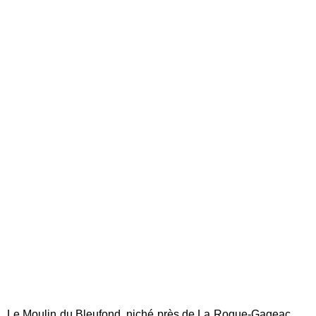
Le Moulin du Bleufond, niché près de La Roque-Gageac,